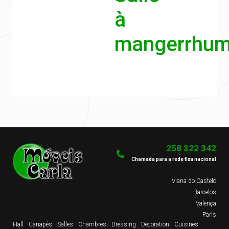
à
mangerrhu
258 322 342
Chamada para a rede fixa nacional
Viana do Castelo
Barcelos
Valença
Paris
Hall
Canapés
Salles
Chambres
Dressing
Décoration
Cuisines