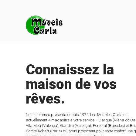
Connaissez la
maison de vos
rêves.
Nous sommes présents depuis 1974. Les Meubles Carla ont
actuellement 4 magasins à votre service – Darque (Viana do Cas
Vila Meã (Valença), Gandra (Valença), Perelhal (Barcelos) et Bri
Comte-Robert (Paris) qui vous proposent pour votre confort une 