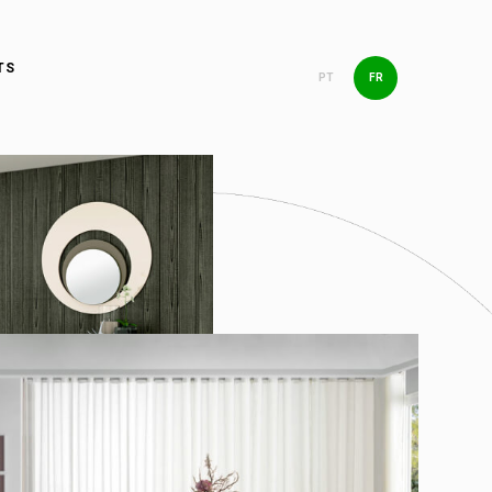
TS
PT
FR