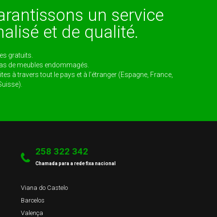
rantissons un service
alisé et de qualité.
s gratuits.
cas de meubles endommagés.
tes à travers tout le pays et à l’étranger (Espagne, France,
uisse).
258 322 342
Chamada para a rede fixa nacional
Viana do Castelo
Barcelos
Valença