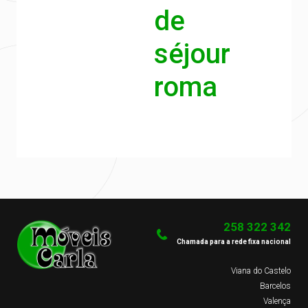
de
séjour
roma
258 322 342
Chamada para a rede fixa nacional
Viana do Castelo
Barcelos
Valença