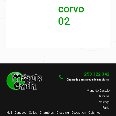
corvo
02
258 322 342
Chamada para a rede fixa nacional
Viana do Castelo
Barcelos
Valença
Paris
Hall
Canapés
Salles
Chambres
Dressing
Décoration
Cuisines