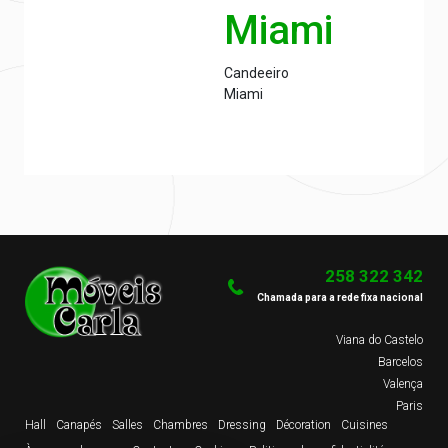
Miami
Candeeiro
Miami
258 322 342
Chamada para a rede fixa nacional
Viana do Castelo
Barcelos
Valença
Paris
Hall
Canapés
Salles
Chambres
Dressing
Décoration
Cuisines