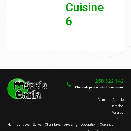
Cuisine
6
258 322 342
Chamada para a rede fixa nacional
Viana do Castelo
Barcelos
Valença
Paris
Hall
Canapés
Salles
Chambres
Dressing
Décoration
Cuisines