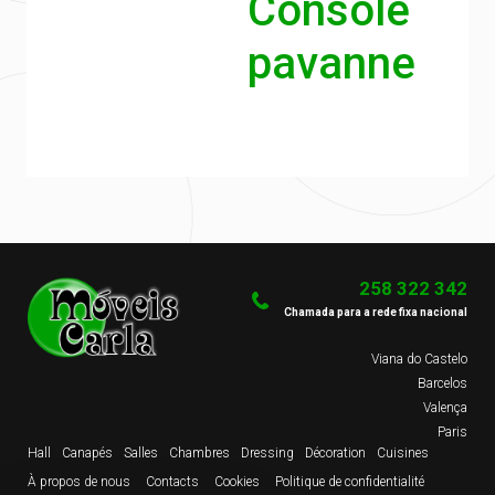
Console
pavanne
258 322 342
Chamada para a rede fixa nacional
Viana do Castelo
Barcelos
Valença
Paris
Hall
Canapés
Salles
Chambres
Dressing
Décoration
Cuisines
À propos de nous
Contacts
Cookies
Politique de confidentialité