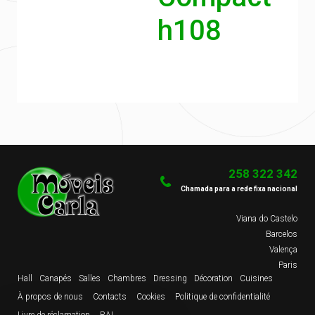
h108
258 322 342
Chamada para a rede fixa nacional
Viana do Castelo
Barcelos
Valença
Paris
Hall
Canapés
Salles
Chambres
Dressing
Décoration
Cuisines
À propos de nous
Contacts
Cookies
Politique de confidentialité
Livre de réclamation
RAL