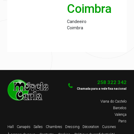
Coimbra
Candeeiro
Coimbra
258 322 342
Chamada para a rede fixa nacional
Viana do Castelo
Barcelos
Valença
Paris
Hall
Canapés
Salles
Chambres
Dressing
Décoration
Cuisines