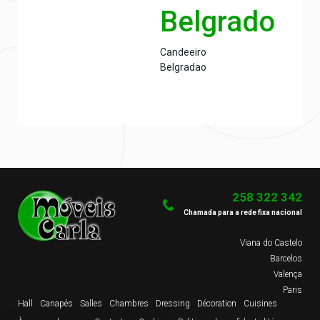
Belgrado
Candeeiro
Belgradao
258 322 342
Chamada para a rede fixa nacional
Viana do Castelo
Barcelos
Valença
Paris
Hall
Canapés
Salles
Chambres
Dressing
Décoration
Cuisines