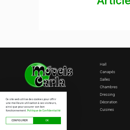
Articl
Hall
Canapés
Salles
Chambres
Dressing
Ce site web utilise des cookies pour offrir
Décoration
une meilleure utilisation à ses visiteurs,
ainsi que pour assurer son bon
Cuisines
fonctionnement.
Politique de Confidentialité
CONFIGURER
OK