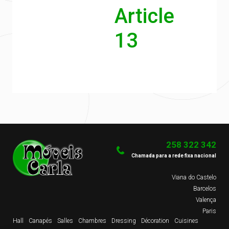
Article
13
258 322 342
Chamada para a rede fixa nacional
Viana do Castelo
Barcelos
Valença
Paris
Hall
Canapés
Salles
Chambres
Dressing
Décoration
Cuisines