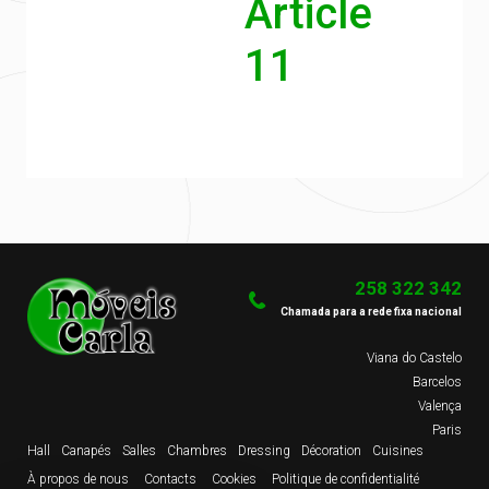
Article
11
258 322 342
Chamada para a rede fixa nacional
Viana do Castelo
Barcelos
Valença
Paris
Hall
Canapés
Salles
Chambres
Dressing
Décoration
Cuisines
À propos de nous
Contacts
Cookies
Politique de confidentialité