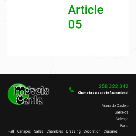
Article
05
258 322 342
Chamada para a rede fixa nacional
Viana do Castelo
Barcelos
Valença
Paris
Hall
Canapés
Salles
Chambres
Dressing
Décoration
Cuisines