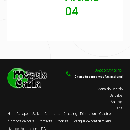
04
258 322 342
Chamada para a rede fixa nacional
Viana do Castelo
Barcelos
Valença
Paris
Hall
Canapés
Salles
Chambres
Dressing
Décoration
Cuisines
À propos de nous
Contacts
Cookies
Politique de confidentialité
Livre de réclamation
RAL