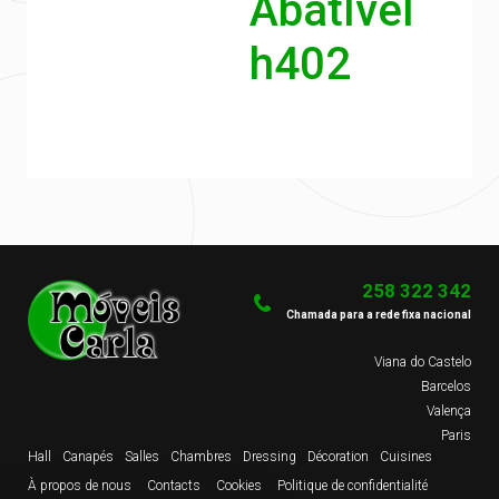
AbatÍvel
h402
258 322 342
Chamada para a rede fixa nacional
Viana do Castelo
Barcelos
Valença
Paris
Hall
Canapés
Salles
Chambres
Dressing
Décoration
Cuisines
À propos de nous
Contacts
Cookies
Politique de confidentialité