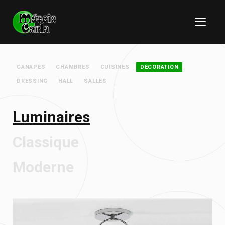
CANAPÉS
CHAMBRES
CUISINES
DÉCORATION
DRESSING
HALL
SALLES
Luminaires
Classique
Moderne