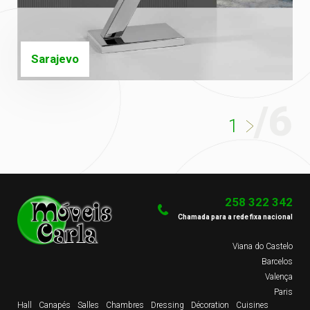
Sarajevo
/6
1
258 322 342
Chamada para a rede fixa nacional
Viana do Castelo
Barcelos
Valença
Paris
Hall
Canapés
Salles
Chambres
Dressing
Décoration
Cuisines